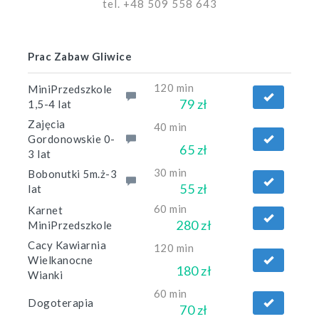
tel. +48 509 558 643
Prac Zabaw Gliwice
120 min
MiniPrzedszkole
79 zł
1,5-4 lat
Zajęcia
40 min
Gordonowskie 0-
65 zł
3 lat
30 min
Bobonutki 5m.ż-3
55 zł
lat
60 min
Karnet
280 zł
MiniPrzedszkole
Cacy Kawiarnia
120 min
Wielkanocne
180 zł
Wianki
60 min
Dogoterapia
70 zł