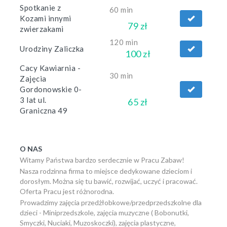
Spotkanie z
60 min
Kozami innymi
79 zł
zwierzakami
120 min
Urodziny Zaliczka
100 zł
Cacy Kawiarnia -
30 min
Zajęcia
Gordonowskie 0-
3 lat ul.
65 zł
Graniczna 49
O NAS
Witamy Państwa bardzo serdecznie w Pracu Zabaw!
Nasza rodzinna firma to miejsce dedykowane dzieciom i
dorosłym. Można się tu bawić, rozwijać, uczyć i pracować.
Oferta Pracu jest różnorodna.
Prowadzimy zajęcia przedżłobkowe/przedprzedszkolne dla
dzieci - Miniprzedszkole, zajęcia muzyczne ( Bobonutki,
Smyczki, Nuciaki, Muzoskoczki), zajęcia plastyczne,